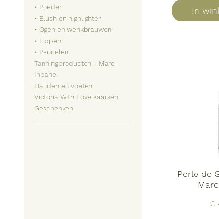
• Poeder
In wi
• Blush en highlighter
• Ogen en wenkbrauwen
• Lippen
• Pencelen
Tanningproducten - Marc
Inbane
Handen en voeten
Victoria With Love kaarsen
Geschenken
Perle de 
Marc
Pri
€ 