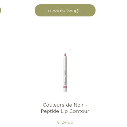
In winkelwagen
Couleurs de Noir -
Peptide Lip Contour
Prijs
€ 24,90