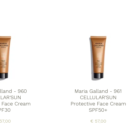
lland - 960
Maria Galland - 961
LAR'SUN
CELLULAR'SUN
e Face Cream
Protective Face Cream
PF30
SPF50+
js
Prijs
57,00
€ 57,00