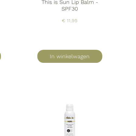
This is Sun Lip Balm -
SPF30
Prijs
€ 11,95
In winkelwagen