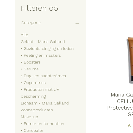
Filteren op
Categorie
Alle
Gelaat - Maria Galland
• Gezichtsreiniging en lotion
• Peeling en maskers
• Boosters
• Serums
• Dag- en nachtcrèmes
• Oogcrèmes
• Producten met UV-
Maria Ga
bescherming
CELLU
Lichaam - Maria Galland
Protectiv
Zonneproducten
S
Make-up
• Primer en foundation
Pri
€ 
• Concealer