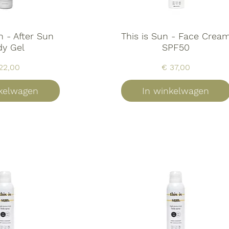
n - After Sun
This is Sun - Face Crea
dy Gel
SPF50
js
Prijs
22,00
€ 37,00
nkelwagen
In winkelwagen