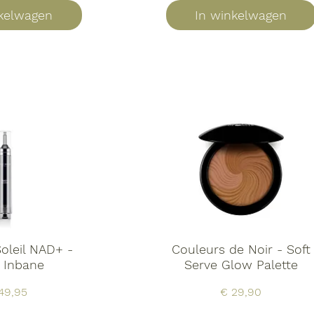
nkelwagen
In winkelwagen
Soleil NAD+ -
Couleurs de Noir - Soft
 Inbane
Serve Glow Palette
js
Prijs
49,95
€ 29,90