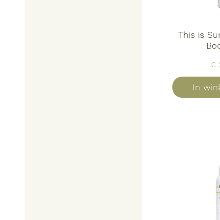
This is Su
Bo
Pri
€ 
In wi