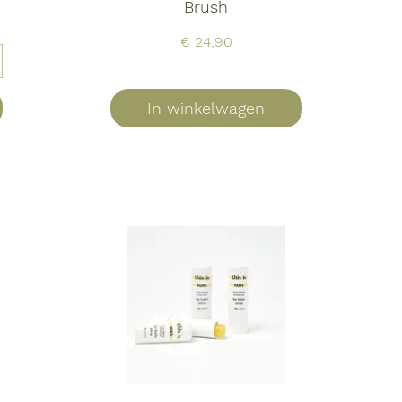
Brush
Prijs
€ 24,90
In winkelwagen