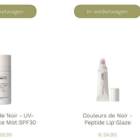
nkelwagen
In winkelwagen
de Noir - UV-
Couleurs de Noir -
ce Mist SPF30
Peptide Lip Glaze
js
Prijs
26,90
€ 24,90