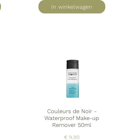
In winkelwagen
Couleurs de Noir -
Waterproof Make-up
Remover 50ml
Prijs
€ 9,90