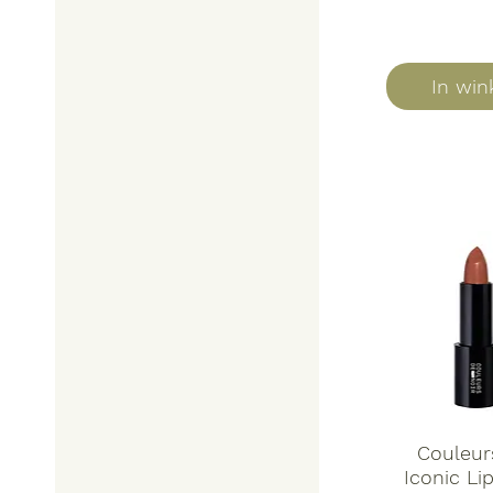
In wi
Couleur
Iconic Li