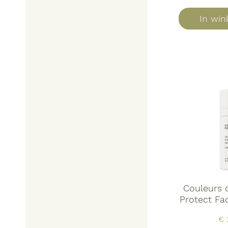
In wi
Couleurs 
Protect Fa
Pri
€ 