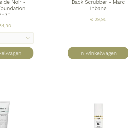
s de Noir -
Back Scrubber - Marc
Foundation
Inbane
PF30
Prijs
€ 29,95
js
34,90
nkelwagen
In winkelwagen