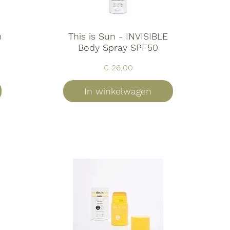
m
This is Sun - INVISIBLE
Body Spray SPF50
Prijs
€ 26,00
In winkelwagen