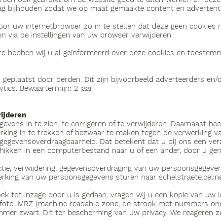
rag bijhouden zodat we op maat gemaakte content en adverten
oor uw internetbrowser zo in te stellen dat deze geen cookies 
gen via de instellingen van uw browser verwijderen.
te hebben wij u al geïnformeerd over deze cookies en toestem
eplaatst door derden. Dit zijn bijvoorbeeld adverteerders en/o
tics. Bewaartermijn: 2 jaar
wijderen
vens in te zien, te corrigeren of te verwijderen. Daarnaast he
king in te trekken of bezwaar te maken tegen de verwerking 
 gegevensoverdraagbaarheid. Dat betekent dat u bij ons een ve
hikken in een computerbestand naar u of een ander, door u gen
ctie, verwijdering, gegevensoverdraging van uw persoonsgegeven
erking van uw persoonsgegevens sturen naar
schelstraete.cel
oek tot inzage door u is gedaan, vragen wij u een kopie van uw 
sfoto, MRZ (machine readable zone, de strook met nummers on
er zwart. Dit ter bescherming van uw privacy. We reageren zo 