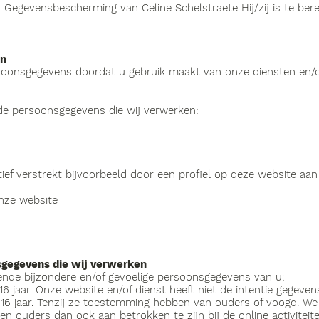
s Gegevensbescherming van Celine Schelstraete Hij/zij is te bere
en
soonsgegevens doordat u gebruik maakt van onze diensten en/o
 de persoonsgegevens die wij verwerken:
ief verstrekt bijvoorbeeld door een profiel op deze website aa
onze website
sgegevens die wij verwerken
ende bijzondere en/of gevoelige persoonsgegevens van u:
6 jaar. Onze website en/of dienst heeft niet de intentie gegeve
 16 jaar. Tenzij ze toestemming hebben van ouders of voogd. We
en ouders dan ook aan betrokken te zijn bij de online activitei