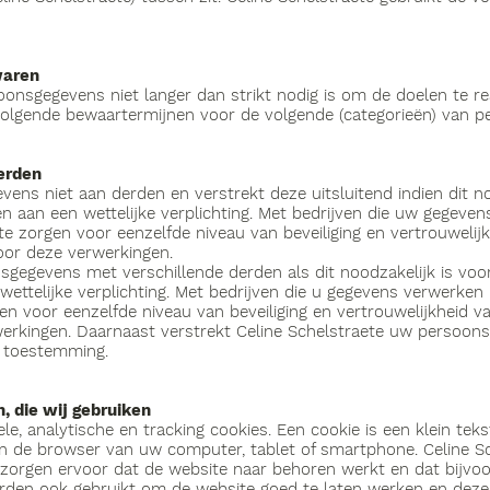
waren
oonsgegevens niet langer dan strikt nodig is om de doelen te 
olgende bewaartermijnen voor de volgende (categorieën) van 
erden
ens niet aan derden en verstrekt deze uitsluitend indien dit no
aan een wettelijke verplichting. Met bedrijven die uw gegeven
 zorgen voor eenzelfde niveau van beveiliging en vertrouwelijk
voor deze verwerkingen.
sgegevens met verschillende derden als dit noodzakelijk is vo
ettelijke verplichting. Met bedrijven die u gegevens verwerken 
 voor eenzelfde niveau van beveiliging en vertrouwelijkheid va
rwerkingen. Daarnaast verstrekt Celine Schelstraete uw persoon
e toestemming.
, die wij gebruiken
ele, analytische en tracking cookies. Een cookie is een klein tek
n de browser van uw computer, tablet of smartphone. Celine Sc
e zorgen ervoor dat de website naar behoren werkt en dat bijvo
den ook gebruikt om de website goed te laten werken en deze 