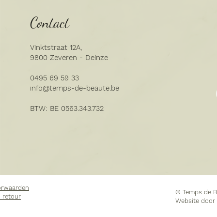
Contact
Vinktstraat 12A,
9800 Zeveren - Deinze
0495 69 59 33
info@temps-de-beaute.be​
BTW: BE 0563.343.732
orwaarden
© Temps de B
 retour
Website door