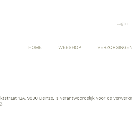
Log in
HOME
WEBSHOP
VERZORGINGE
inktstraat 12A, 9800 Deinze, is verantwoordelijk voor de verwer
g.