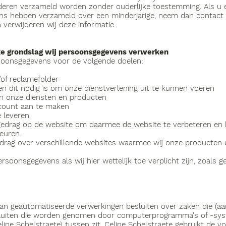
eren verzameld worden zonder ouderlijke toestemming. Als u e
ns hebben verzameld over een minderjarige, neem dan contact
n verwijderen wij deze informatie.
ke grondslag wij persoonsgegevens verwerken
soonsgegevens voor de volgende doelen:
of reclamefolder
en dit nodig is om onze dienstverlening uit te kunnen voeren
an onze diensten en producten
ccount aan te maken
e leveren
 gedrag op de website om daarmee de website te verbeteren en
euren.
gedrag over verschillende websites waarmee wij onze producte
rsoonsgegevens als wij hier wettelijk toe verplicht zijn, zoals 
van geautomatiseerde verwerkingen besluiten over zaken die (aa
sluiten die worden genomen door computerprogramma's of -sy
ine Schelstraete) tussen zit. Celine Schelstraete gebruikt de