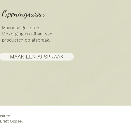
Openingsuren
Maandag gesloten.
Verzorging en afhaal van
producten op afspraak.
MAAK EEN AFSPRAAK
eauté.
Brett Oppeel