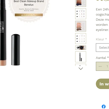
Een 24h
oogscha
Deze mu
worden 
eyeliner.
Kleur
*
Selec
Aantal
*
In 