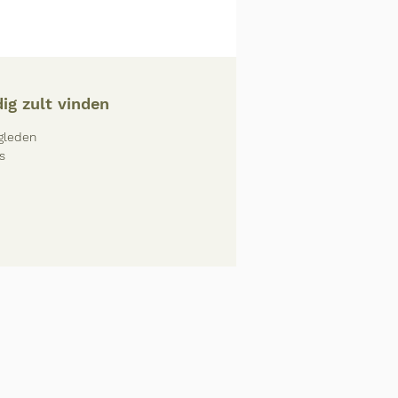
ig zult vinden
gleden
es