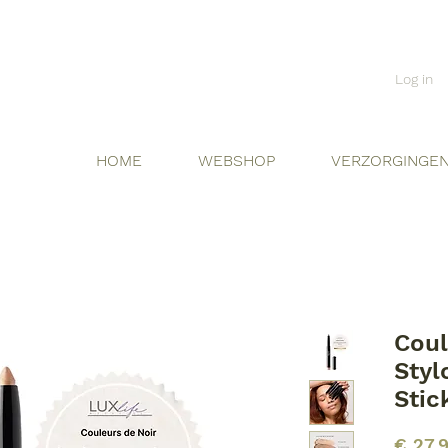
Log in
HOME
WEBSHOP
VERZORGINGE
Coul
Sty
Stic
€ 27,