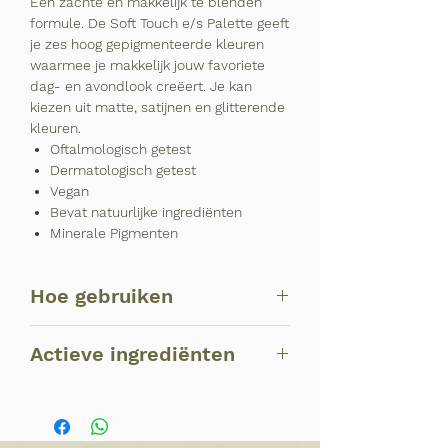
Een zachte en makkelijk te blenden
formule. De Soft Touch e/s Palette geeft
je zes hoog gepigmenteerde kleuren
waarmee je makkelijk jouw favoriete
dag- en avondlook creëert. Je kan
kiezen uit matte, satijnen en glitterende
kleuren.
Oftalmologisch getest
Dermatologisch getest
Vegan
Bevat natuurlijke ingrediënten
Minerale Pigmenten
Hoe gebruiken
Breng de hoofdkleur aan op het
Actieve ingrediënten
bewegend ooglid en onder de onderste
wimperrand. Gebruik een donkerder
Highly Micronized Talc
:
kleur in de buitenste ooghoek om
Fluweelzachte textuur
diepte te creëren. Breng een lichtere
Corn starch
: Sebum-absorberende
kleur aan in de binnenste ooghoek voor