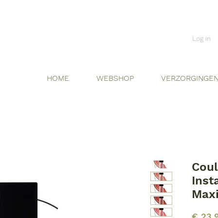
Log in
HOME
WEBSHOP
VERZORGINGE
Coul
Inst
Max
€ 23,