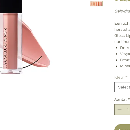
Gehydra
Een lich
herstel
Gloss Li
continu
Derm
Vega
Bevat
Mine
Kleur
*
Selec
Aantal
*