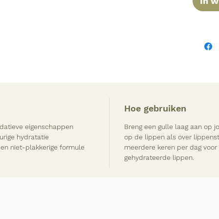
In 
Hoe gebruiken
oxidatieve eigenschappen
Breng een gulle laag aan op j
durige hydratatie
op de lippen als over lippens
 en niet-plakkerige formule
meerdere keren per dag voor 
gehydrateerde lippen.