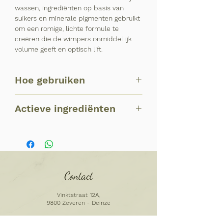
wassen, ingrediënten op basis van
suikers en minerale pigmenten gebruikt
om een romige, lichte formule te
creëren die de wimpers onmiddellijk
volume geeft en optisch lift.
Hoe gebruiken
Breng aan op de wimpers in een
Actieve ingrediënten
zigzagbeweging.
Castorolie: Houdt de wimpers
gezond en glanzend
Cacaoboter: Hydrateert en voedt de
wimpers
Carnaubawas: Geeft volume aan de
Contact
wimpers
Citroen- en veenbeswater: Verzacht
Vinktstraat 12A,
en vermindert zwelling of wallen
9800 Zeveren - Deinze
rond de ogen
0495 69 59 33