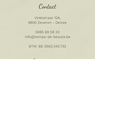
Contact
Vinktstraat 12A,
9800 Zeveren - Deinze
0495 69 59 33
info@temps-de-beaute.be​
BTW: BE
0563.343.732
Openingsuren
Maandag gesloten.
Verzorging en afhaal van
producten op afspraak.
MAAK EEN AFSPRAAK